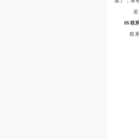
若
05 联
联系人