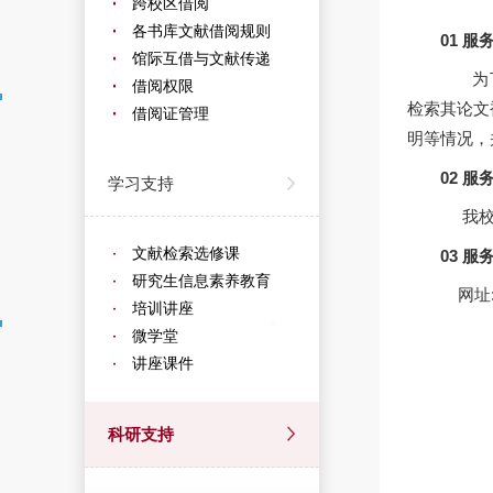
跨校区借阅
各书库文献借阅规则
01 服
馆际互借与文献传递
为了满
借阅权限
检索其论文被
借阅证管理
明等情况，
02 服
学习支持
我校
文献检索选修课
03 服
研究生信息素养教育
网址
培训讲座
微学堂
讲座课件
科研支持