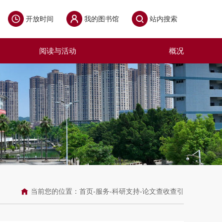
开放时间
我的图书馆
站内搜索
阅读与活动
概况
当前您的位置：
首页
-
服务
-
科研支持
-
论文查收查引