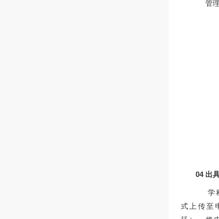
管理员
04 
学
式上传至
延），
将