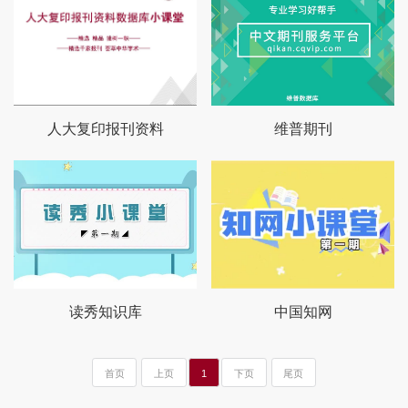
人大复印报刊资料
维普期刊
读秀知识库
中国知网
首页
上页
1
下页
尾页