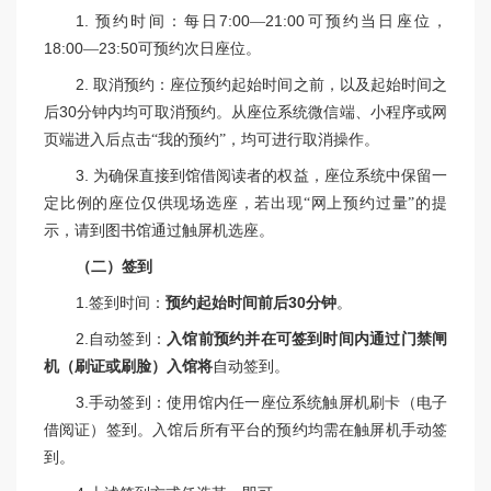
1.
预约时间：每日
7:00
—
21:00
可预约当日座位，
18:00
—
23:50
可预约次日座位。
2. 取消
预约：座位预约起始时间之前，以及起始时间之
后
30
分钟内均可取消预约。
从座位系统微信端、小程序或网
页端进入后点击“我的预约”，均可进行取消操作。
3. 为
确保直接到馆借阅读者的权益，座位系统中保留一
定比例的座位仅供现场选座，若出现“网上预约过量”的提
示，请到图书馆通过触屏机选座。
（二）签到
1.
签到时间：
预约起始时间前后
30
分钟
。
2.
自动签到：
入馆前预约并在可签到时间内通过门禁闸
机（刷证或刷脸）入馆将
自动签到。
3.
手动签到：使用馆内任一座位系统触屏机刷卡（电子
借阅证）签到。入馆后所有平台的预约均需在触屏机手动签
到。