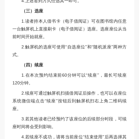
4.
上述签到方式任选其一即可。
（三）选座
1.
读者持本人借书卡（电子借阅证）可在图书馆内任意
一台触屏机上直接刷卡（电子借阅证）选座。选座座位从当
前时间开始就座。
2.
触屏机的选座可使用“自选座位”和“随机派座”两种方
式。
（四）续座
1.
在本次预约结束前
60
分钟可以“续座”，最长可续座
120
分钟。
2.
续座可通过触屏机扫描借阅证后操作，也可以在座位
系统微信端点击“续座”按钮后到触屏机扫右上角二维码续
座。
3.
若其他读者已经预约了该座位的后续部分时段，可续
座时间将会受到影响。
4.
若续座不成功，请将当前座位“结束使用”后再选择其