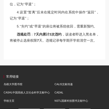
位，记为“早退”；
4.
设置“暂离”后未在规定时间内在系统中操作“返回”，
记为“早退”；
5.
“失约”或“早退”的座位将被系统收回，需重新预约。
违规处罚
：
7
天内累计
3
次违约
，该读者即进入黑名单，
将被停止选座权限
7
天。违规记录每学期开学前清空一次。
常用链接
岛根大学图书馆
CALIS文献传递
CASHL中国高校人文社会科学文献中心
CADAL
学校主页
NSTL国家科技图书文献中心