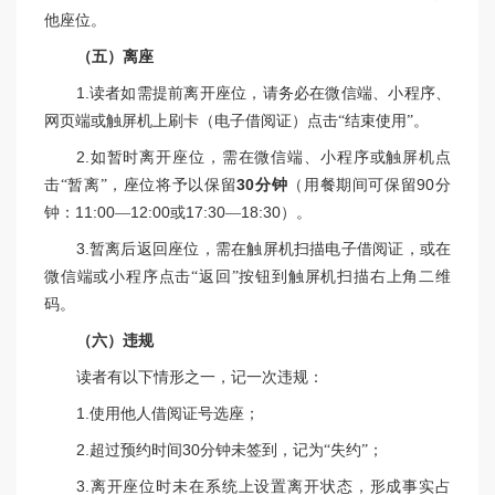
他座位。
（五）离座
1.
读者如需提前离开座位，请务必在微信端、小程序、
网页端或触屏机上刷卡（电子借阅证）点击“结束使用”。
2.
如暂时离开座位，需在微信端、小程序或触屏机点
击“暂离”，座位将予以保留
30
分钟
（用餐期间可保留
90
分
钟：
11:00
—
12:00
或
17:30
—
18:30
）。
3.
暂离后返回座位，需在触屏机扫描电子借阅证，或在
微信端或小程序点击“返回”按钮到触屏机扫描右上角二维
码。
（六）违规
读者有以下情形之一，记一次违规：
1.
使用他人借阅证号选座；
2.
超过预约时间
30
分钟未签到，记为“失约”；
3.
离开座位时未在系统上设置离开状态，形成事实占