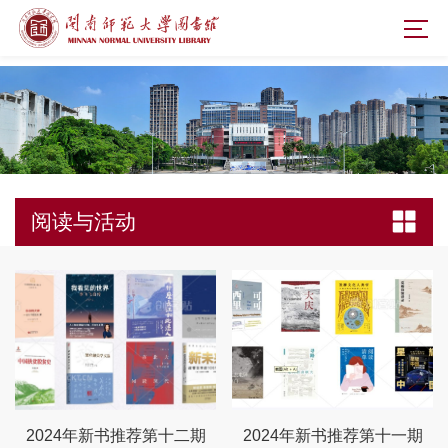
阅读与活动
2024年新书推荐第十二期
2024年新书推荐第十一期