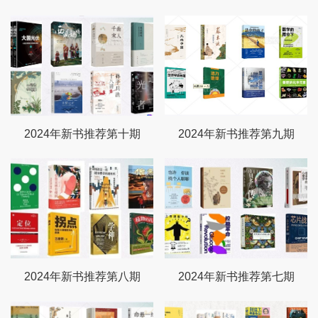
2024年新书推荐第十期
2024年新书推荐第九期
2024年新书推荐第八期
2024年新书推荐第七期