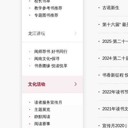
校长书单
古谣新生
教学参考书推荐
专题图书推荐
第十六届“ 
龙江讲坛
2025·第
闽师荐书 好书同行
2024·第
闽南文化•探寻
书香圕缘 悦读悦享
书香新征程 
文化活动
2022年读书
读者服务宣传月
2021年读书
主题展览
静默阅读
阅读赛事
宣传月2020 