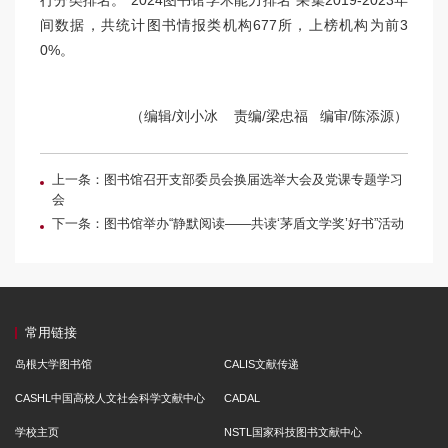
行分类排名。“2024图书馆学术能力排名”采集2019-2023年
间数据，共统计图书情报类机构677所，上榜机构为前3
0%。
（编辑/刘小冰 责编/梁忠福 编审/陈添源）
上一条：图书馆召开支部委员会换届选举大会及党课专题学习
会
下一条：图书馆举办“静默阅读——共读‘茅盾文学奖’好书”活动
常用链接
岛根大学图书馆
CALIS文献传递
CASHL中国高校人文社会科学文献中心
CADAL
学校主页
NSTL国家科技图书文献中心