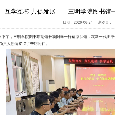
互学互鉴 共促发展——三明学院图书馆
日期：2026-06-24
浏览量：
日
下
午，
三明学院
图书馆副
馆长靳阳春
一行莅临我馆，就
新一代图书
负责人热情接待了来访同仁。