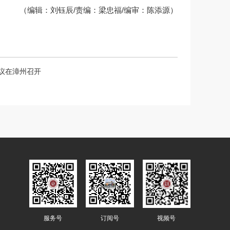
（编辑：刘钰辰/责编：梁忠福/编审：陈添源）
会议在漳州召开
服务号
订阅号
视频号