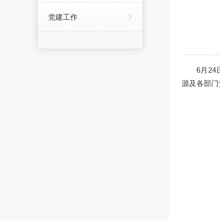
党建工作
6
月
24
源
及各部门