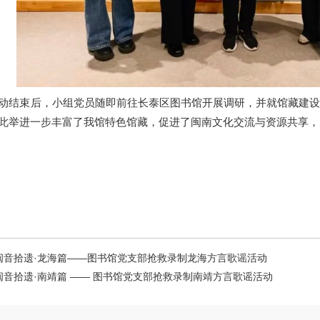
动结束后，小组党员随即前往长泰区图书馆开展调研，并就馆藏建
此举进一步丰富了我馆特色馆藏，促进了闽南文化交流与资源共享，
闽音拾遗·龙海篇——图书馆党支部抢救录制龙海方言歌谣活动
闽音拾遗·南靖篇 —— 图书馆党支部抢救录制南靖方言歌谣活动