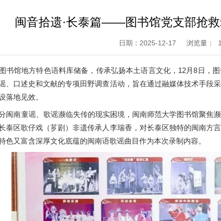
闽音拾遗·长泰篇——图书馆党支部抢
日期：2025-12-17
浏览量：
图书馆地方特色语料库储备，传承弘扬本土语言文化，12月8日，
谣、口述史和文献的专项田野调查活动，旨在通过融媒体技术手段
设落地见效。
分闽南童谣、歌谣濒临失传的现实困境，闽南师范大学图书馆聚焦
长泰区歌仔戏（芗剧）非遗传承人李瑞香，对长泰区独特的闽南方
特色又富含深厚文化底蕴的闽南语歌谣曲目作为本次录制内容。