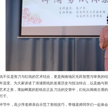
纸不仅是剪刀与红纸的艺术结合，更是闽南地区先民智慧与审美的
年流变。为大家讲述了漳浦剪纸的发展历史与技法特点，以及她与
艺术之美，薄如蝉翼的彩纸在正反刀法的交替中，幻化出闽南古厝
万千。
环节中，高少萍老师亲自示范了剪纸技巧，带领老师同学们一起体