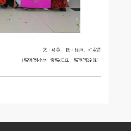
文：马蓉; 图：徐燕、许宏蕾
（编辑/刘小冰 责编/江亚 编审/陈添源）