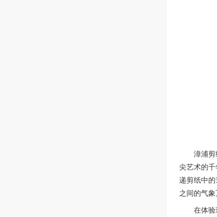
漳浦剪
尖艺术的千
递剪纸中的
之间的气象
在体验