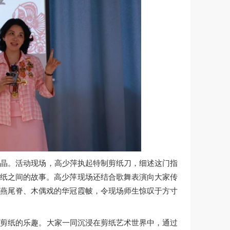
结晶。活动现场，高少萍执起特制剪纸刀，细述这门指
剪纸之间的故事。高少萍现场还结合歌舞表演向大家传
的燕尾脊、木偶戏的华冠霞帔，令现场师生惊叹于方寸
会剪纸的乐趣。大家一同沉浸在剪纸艺术世界中，通过