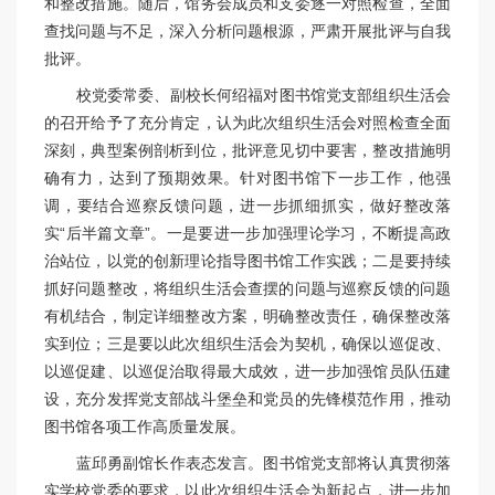
和整改措施。随后，馆务会成员和支委逐一对照检查，全面
查找问题与不足，深入分析问题根源，严肃开展批评与自我
批评。
校党委常委、副校长何绍福对图书馆党支部组织生活会
的召开给予了充分肯定，认为此次组织生活会对照检查全面
深刻，典型案例剖析到位，批评意见切中要害，整改措施明
确有力，达到了预期效果。针对图书馆下一步工作，他强
调，要结合巡察反馈问题，进一步抓细抓实，做好整改落
实“后半篇文章”。一是要进一步加强理论学习，不断提高政
治站位，以党的创新理论指导图书馆工作实践；二是要持续
抓好问题整改，将组织生活会查摆的问题与巡察反馈的问题
有机结合，制定详细整改方案，明确整改责任，确保整改落
实到位；三是要以此次组织生活会为契机，确保以巡促改、
以巡促建、以巡促治取得最大成效，进一步加强馆员队伍建
设，充分发挥党支部战斗堡垒和党员的先锋模范作用，推动
图书馆各项工作高质量发展。
蓝邱勇副馆长作表态发言。图书馆党支部将认真贯彻落
实学校党委的要求，以此次组织生活会为新起点，进一步加