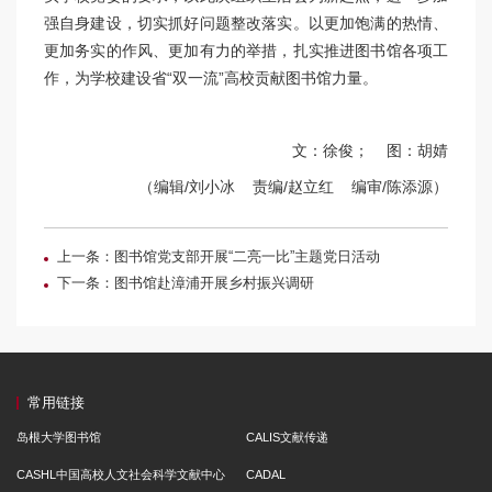
强自身建设，切实抓好问题整改落实。以更加饱满的热情、
更加务实的作风、更加有力的举措，扎实推进图书馆各项工
作，为学校建设省“双一流”高校贡献图书馆力量。
文：徐俊； 图：胡婧
（编辑/刘小冰 责编/赵立红 编审/陈添源）
上一条：图书馆党支部开展“二亮一比”主题党日活动
下一条：图书馆赴漳浦开展乡村振兴调研
常用链接
岛根大学图书馆
CALIS文献传递
CASHL中国高校人文社会科学文献中心
CADAL