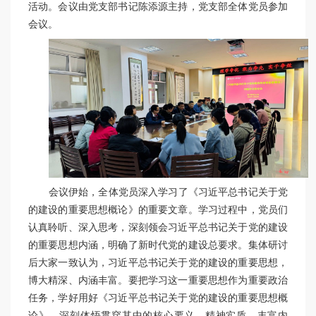
活动。会议由党支部书记陈添源主持，党支部全体党员参加
会议。
会议伊始，全体党员深入学习了《习近平总书记关于党
的建设的重要思想概论》的重要文章。学习过程中，党员们
认真聆听、深入思考，深刻领会习近平总书记关于党的建设
的重要思想内涵，明确了新时代党的建设总要求。集体研讨
后大家一致认为，习近平总书记关于党的建设的重要思想，
博大精深、内涵丰富。要把学习这一重要思想作为重要政治
任务，学好用好《习近平总书记关于党的建设的重要思想概
论》，深刻体悟贯穿其中的核心要义、精神实质、丰富内