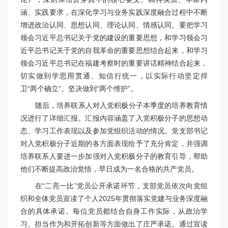
涵、实践要求，在深化学习与业务实践深度融合过程中不断
增进政治认同、思想认同、理论认同、情感认同。要把学习
领会习近平总书记关于党的建设的重要思想，和学习领会习
近平总书记关于党的自我革命的重要思想结合起来，和学习
领会习近平总书记在福建考察时的重要讲话精神结合起来，
切实做到学思用贯通、知信行统一，以实际行动坚定捍
卫“两个确立”、坚决做到“两个维护”。
随后，培养联系人对入党积极分子本季度的培养教育情
况进行了详细汇报。汇报内容涵盖了入党积极分子的思想动
态、学习工作表现以及参加党组织活动的情况。党支部书记
对入党积极分子近期的各方面表现给予了充分肯定，并强调
培养联系人要进一步加强对入党积极分子的教育引导，帮助
他们不断提高政治觉悟，早日成为一名合格的共产党员。
在“二亮一比”党员公开承诺环节，支部党员依次向党组
织和全体党员宣读了个人2025年贯彻落实党建与业务深度融
合的具体承诺。每位党员都结合自身工作实际，从政治学
习、担当作为和开拓创新等方面做出了庄严承诺。通过宣读