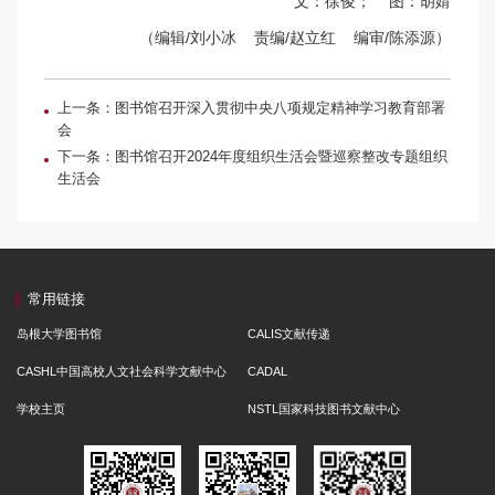
文：徐俊； 图：胡婧
（编辑/刘小冰 责编/赵立红 编审/陈添源）
上一条：图书馆召开深入贯彻中央八项规定精神学习教育部署
会
下一条：图书馆召开2024年度组织生活会暨巡察整改专题组织
生活会
常用链接
岛根大学图书馆
CALIS文献传递
CASHL中国高校人文社会科学文献中心
CADAL
学校主页
NSTL国家科技图书文献中心